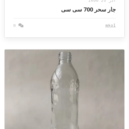
آذر 25 1400
جار سحر 700 سی سی
0
mkol