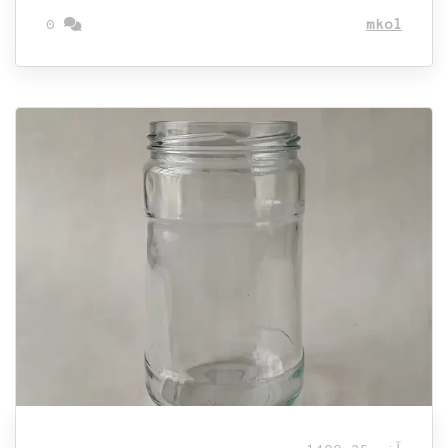
0
mkol