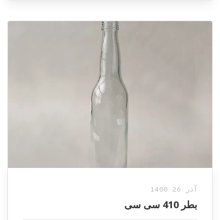
آذر 26 1400
بطر 410 سی سی